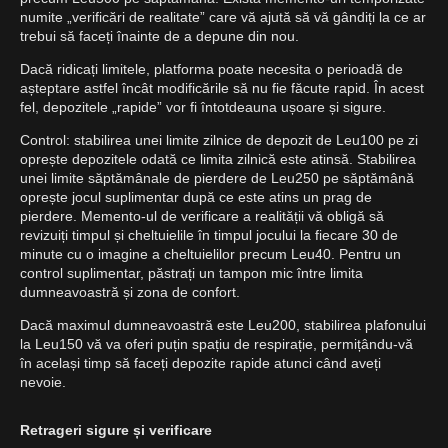
numite „verificări de realitate” care vă ajută să vă gândiți la ce ar
trebui să faceți înainte de a depune din nou.
Dacă ridicați limitele, platforma poate necesita o perioadă de
așteptare astfel încât modificările să nu fie făcute rapid. În acest
fel, depozitele „rapide” vor fi întotdeauna ușoare și sigure.
Control: stabilirea unei limite zilnice de depozit de Leu100 pe zi
oprește depozitele odată ce limita zilnică este atinsă. Stabilirea
unei limite săptămânale de pierdere de Leu250 pe săptămână
oprește jocul suplimentar după ce este atins un prag de
pierdere. Memento-ul de verificare a realității vă obligă să
revizuiți timpul și cheltuielile în timpul jocului la fiecare 30 de
minute cu o imagine a cheltuielilor precum Leu40. Pentru un
control suplimentar, păstrați un tampon mic între limita
dumneavoastră și zona de confort.
Dacă maximul dumneavoastră este Leu200, stabilirea plafonului
la Leu150 vă va oferi puțin spațiu de respirație, permițându-vă
în același timp să faceți depozite rapide atunci când aveți
nevoie.
Retrageri sigure și verificare