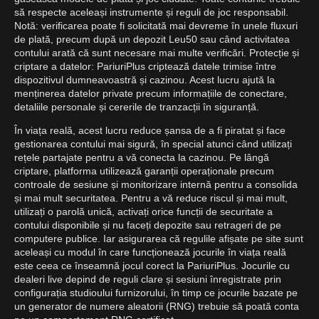
să respecte aceleași instrumente și reguli de joc responsabil.
Notă: verificarea poate fi solicitată mai devreme în unele fluxuri
de plată, precum după un depozit Leu50 sau când activitatea
contului arată că sunt necesare mai multe verificări. Protecție și
criptare a datelor: PariuriPlus criptează datele trimise între
dispozitivul dumneavoastră și cazinou. Acest lucru ajută la
menținerea datelor private precum informațiile de conectare,
detaliile personale și cererile de tranzacții în siguranță.
În viața reală, acest lucru reduce șansa de a fi piratat și face
gestionarea contului mai sigură, în special atunci când utilizați
rețele partajate pentru a vă conecta la cazinou. Pe lângă
criptare, platforma utilizează garanții operaționale precum
controale de sesiune și monitorizare internă pentru a consolida
și mai mult securitatea. Pentru a vă reduce riscul și mai mult,
utilizați o parolă unică, activați orice funcții de securitate a
contului disponibile și nu faceți depozite sau retrageri de pe
computere publice. Iar asigurarea că regulile afișate pe site sunt
aceleași cu modul în care funcționează jocurile în viața reală
este ceea ce înseamnă jocul corect la PariuriPlus. Jocurile cu
dealeri live depind de reguli clare și sesiuni înregistrate prin
configurația studioului furnizorului, în timp ce jocurile bazate pe
un generator de numere aleatorii (RNG) trebuie să poată conta