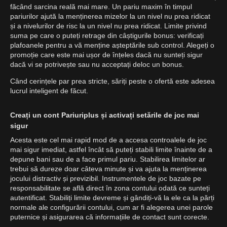
făcând sarcina reală mai mare. Un pariu maxim în timpul
pariurilor ajută la menținerea mizelor la un nivel nu prea ridicat
și a nivelurilor de risc la un nivel nu prea ridicat. Limite privind
suma pe care o puteți retrage din câștigurile bonus: verificați
plafoanele pentru a vă menține așteptările sub control. Alegeți o
promoție care este mai ușor de înțeles dacă nu sunteți sigur
dacă vi se potrivește sau nu acceptați deloc un bonus.
Când cerințele par prea stricte, săriți peste o ofertă este adesea
lucrul inteligent de făcut.
Creați un cont Pariuriplus și activați setările de joc mai
sigur
Acesta este cel mai rapid mod de a accesa controalele de joc
mai sigur imediat, astfel încât să puteți stabili limite înainte de a
depune bani sau de a face primul pariu. Stabilirea limitelor ar
trebui să dureze doar câteva minute și va ajuta la menținerea
jocului distractiv și previzibil. Instrumentele de joc bazate pe
responsabilitate se află direct în zona contului odată ce sunteți
autentificat. Stabiliți limite devreme și gândiți-vă la ele ca la părți
normale ale configurării contului, cum ar fi alegerea unei parole
puternice și asigurarea că informațiile de contact sunt corecte.