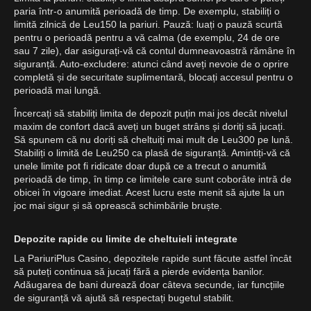
paria într-o anumită perioadă de timp. De exemplu, stabiliți o
limită zilnică de Leu150 la pariuri. Pauză: luați o pauză scurtă
pentru o perioadă pentru a vă calma (de exemplu, 24 de ore
sau 7 zile), dar asigurați-vă că contul dumneavoastră rămâne în
siguranță. Auto-excludere: atunci când aveți nevoie de o oprire
completă și de securitate suplimentară, blocați accesul pentru o
perioadă mai lungă.
Încercați să stabiliți limita de depozit puțin mai jos decât nivelul
maxim de confort dacă aveți un buget strâns și doriți să jucați.
Să spunem că nu doriți să cheltuiți mai mult de Leu300 pe lună.
Stabiliți o limită de Leu250 ca plasă de siguranță. Amintiți-vă că
unele limite pot fi ridicate doar după ce a trecut o anumită
perioadă de timp, în timp ce limitele care sunt coborâte intră de
obicei în vigoare imediat. Acest lucru este menit să ajute la un
joc mai sigur și să oprească schimbările bruște.
Depozite rapide cu limite de cheltuieli integrate
La PariuriPlus Casino, depozitele rapide sunt făcute astfel încât
să puteți continua să jucați fără a pierde evidența banilor.
Adăugarea de bani durează doar câteva secunde, iar funcțiile
de siguranță vă ajută să respectați bugetul stabilit.