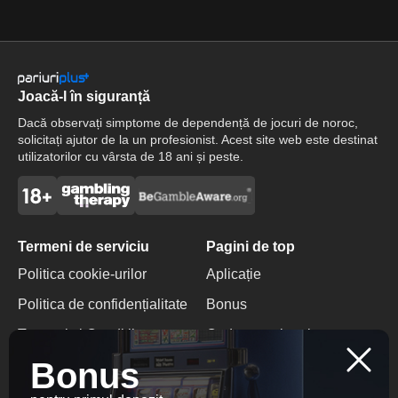
Joacă-l în siguranță
Dacă observați simptome de dependență de jocuri de noroc,
solicitați ajutor de la un profesionist. Acest site web este destinat
utilizatorilor cu vârsta de 18 ani și peste.
Termeni de serviciu
Pagini de top
Politica cookie-urilor
Aplicație
Politica de confidențialitate
Bonus
Termeni și Condiții
Cod promoțional
Bonus
Joc Responsabil
Bonus fără depunere