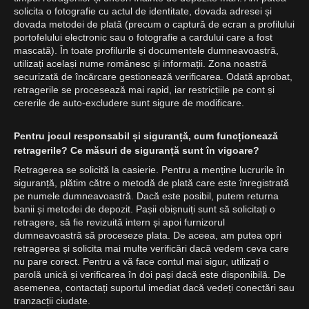
solicita o fotografie cu actul de identitate, dovada adresei și
dovada metodei de plată (precum o captură de ecran a profilului
portofelului electronic sau o fotografie a cardului care a fost
mascată). În toate profilurile și documentele dumneavoastră,
utilizați același nume românesc și informații. Zona noastră
securizată de încărcare gestionează verificarea. Odată aprobat,
retragerile se procesează mai rapid, iar restricțiile pe cont și
cererile de auto-excludere sunt sigure de modificare.
Pentru jocul responsabil și siguranță, cum funcționează
retragerile? Ce măsuri de siguranță sunt în vigoare?
Retragerea se solicită la casierie. Pentru a menține lucrurile în
siguranță, plătim către o metodă de plată care este înregistrată
pe numele dumneavoastră. Dacă este posibil, putem returna
banii și metodei de depozit. Pașii obișnuiți sunt să solicitați o
retragere, să fie revizuită intern și apoi furnizorul
dumneavoastră să proceseze plata. De aceea, am putea opri
retragerea și solicita mai multe verificări dacă vedem ceva care
nu pare corect. Pentru a vă face contul mai sigur, utilizați o
parolă unică și verificarea în doi pași dacă este disponibilă. De
asemenea, contactați suportul imediat dacă vedeți conectări sau
tranzacții ciudate.