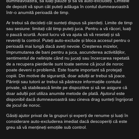
dumneavoastră, să luați pauze și să vă auto-excludeți. Limitele
de depozit vă spun cât puteți adăuga în contul dumneavoastră
într-o anumită perioadă de timp.
Ar trebui să decideți cât sunteți dispus să pierdeți. Limite de timp
sau sesiune: limitați cât timp puteți juca. Pentru a vă răcori, luați
o pauză scurtă. Acest lucru vă va ajuta să vă resetați și să
reveniți la control. Puteți auto-exclude și bloca accesul pentru o
perioadă mai lungă dacă aveți nevoie. Creșterea mizelor,
împrumutarea de bani pentru a juca, ascunderea activităților,
sentimentul de neliniște când nu jucați sau încercarea repetată
de a recupera pierderile sunt toate semne că jocul de noroc
poate deveni o problemă. Este foarte important să protejați
copiii. Din motive de siguranță, doar adulții ar trebui să joace.
Părinții sau tutorii ar trebui să păstreze informațiile contului
private, să stabilească limite pe dispozitive și să se asigure că
doar adulții pot utiliza anumite metode de plată. Ajutorul este
disponibil dacă dumneavoastră sau cineva drag sunteți îngrijorat
de jocul de noroc.
Găsiți ajutor privat de la grupuri și experți de renume și luați în
considerare auto-excluderea imediat dacă descoperiți că este
greu să vă mențineți emoțiile sub control.