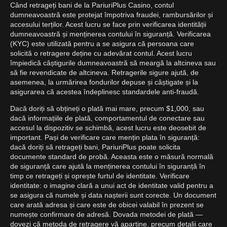
Când retrageți bani de la PariuriPlus Casino, contul
dumneavoastră este protejat împotriva fraudei, rambursărilor și
accesului terților. Acest lucru se face prin verificarea identității
dumneavoastră și menținerea contului în siguranță. Verificarea
(KYC) este utilizată pentru a se asigura că persoana care
solicită o retragere deține cu adevărat contul. Acest lucru
împiedică câștigurile dumneavoastră să meargă la altcineva sau
să fie revendicate de altcineva. Retragerile sigure ajută, de
asemenea, la urmărirea fondurilor depuse și câștigate și la
asigurarea că acestea îndeplinesc standardele anti-fraudă.
Dacă doriți să obțineți o plată mai mare, precum $1,000, sau
dacă informațiile de plată, comportamentul de conectare sau
accesul la dispozitiv se schimbă, acest lucru este deosebit de
important. Pași de verificare care mențin plata în siguranță:
dacă doriți să retrageți bani, PariuriPlus poate solicita
documente standard de probă. Aceasta este o măsură normală
de siguranță care ajută la menținerea contului în siguranță în
timp ce retrageți și oprește furtul de identitate. Verificare
identitate: o imagine clară a unui act de identitate valid pentru a
se asigura că numele și data nașterii sunt corecte. Un document
care arată adresa și care este de obicei valabil în prezent se
numește confirmare de adresă. Dovada metodei de plată —
dovezi că metoda de retragere vă aparține, precum detalii care