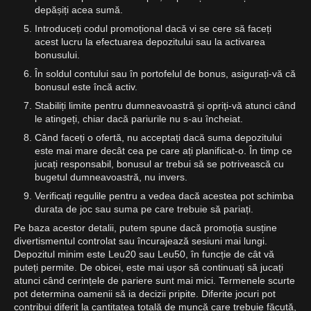
depășiți acea sumă.
Introduceți codul promoțional dacă vi se cere să faceți
acest lucru la efectuarea depozitului sau la activarea
bonusului.
În soldul contului sau în portofelul de bonus, asigurați-vă că
bonusul este încă activ.
Stabiliți limite pentru dumneavoastră și opriți-vă atunci când
le atingeți, chiar dacă pariurile nu s-au încheiat.
Când faceți o ofertă, nu acceptați dacă suma depozitului
este mai mare decât cea pe care ați planificat-o. În timp ce
jucați responsabil, bonusul ar trebui să se potrivească cu
bugetul dumneavoastră, nu invers.
Verificați regulile pentru a vedea dacă acestea pot schimba
durata de joc sau suma pe care trebuie să pariați.
Pe baza acestor detalii, putem spune dacă promoția susține
divertismentul controlat sau încurajează sesiuni mai lungi.
Depozitul minim este Leu20 sau Leu50, în funcție de cât vă
puteți permite. De obicei, este mai ușor să continuați să jucați
atunci când cerințele de pariere sunt mai mici. Termenele scurte
pot determina oamenii să ia decizii pripite. Diferite jocuri pot
contribui diferit la cantitatea totală de muncă care trebuie făcută,