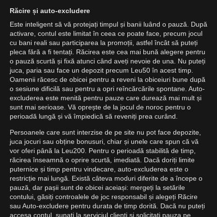
Răcire și auto-excludere
Este inteligent să vă protejați timpul și banii luând o pauză. După
activare, contul este limitat în ceea ce poate face, precum jocul
cu bani reali sau participarea la promoții, astfel încât să puteți
pleca fără a fi tentați. Răcirea este cea mai bună alegere pentru
o pauză scurtă și fixă atunci când aveți nevoie de una. Nu puteți
juca, paria sau face un depozit precum Leu50 în acest timp.
Oamenii răcesc de obicei pentru a reveni la obiceiuri bune după
o sesiune dificilă sau pentru a opri reîncărcările spontane. Auto-
excluderea este menită pentru pauze care durează mai mult și
sunt mai serioase. Vă oprește de la jocul de noroc pentru o
perioadă lungă și vă împiedică să reveniți prea curând.
Persoanele care sunt interzise de pe site nu pot face depozite,
juca jocuri sau obține bonusuri, chiar și unele care spun că vă
vor oferi până la Leu200. Pentru o perioadă stabilită de timp,
răcirea înseamnă o oprire scurtă, imediată. Dacă doriți limite
puternice și timp pentru vindecare, auto-excluderea este o
restricție mai lungă. Există câteva moduri diferite de a începe o
pauză, dar pașii sunt de obicei aceiași: mergeți la setările
contului, găsiți controalele de joc responsabil și alegeți Răcire
sau Auto-excludere pentru durata de timp dorită. Dacă nu puteți
accesa contul, sunați la serviciul clienți și solicitați pauza pe